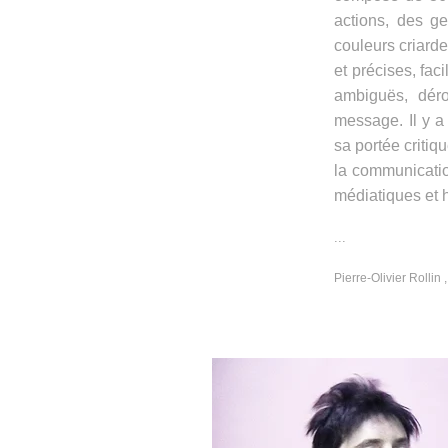
actions, des ge
couleurs criarde
et précises, fac
ambiguës, déro
message. Il y a
sa portée critiq
la communication
médiatiques et 
...
Pierre-Olivier Rollin 