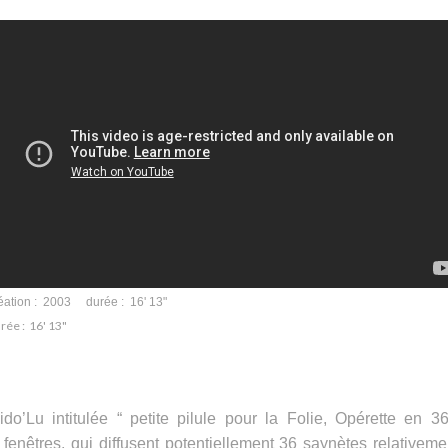
éation : 2003 durée : 16' 13"
rée : 16' 13"
o’Lu intitulée “ petite pilule pour la Folie, Opérette en 3
enêtres, qui diffusent potentiellement 36 saynètes relativeme