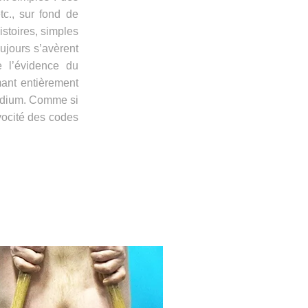
tc., sur fond de
istoires, simples
oujours s’avèrent
e l’évidence du
mant entièrement
 médium. Comme si
ivocité des codes