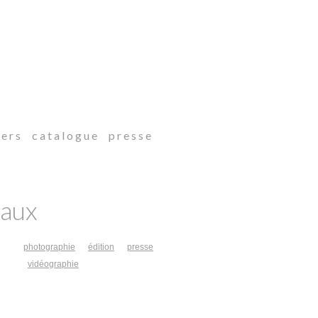
 e r s
c a t a l o g u e
p r e s s e
eaux
photographie
édition
presse
vidéographie