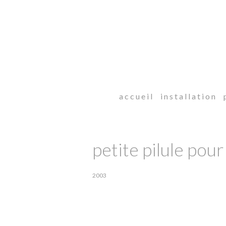
a c c u e i l
i n s t a l l a t i o n
p
petite pilule pou
2003