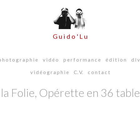
G u i d o ' L u
 h o t o g r a p h i e
v i d é o
p e r f o r m a n c e
é d i t i o n
d i v
v i d é o g r a p h i e
C. V.
c o n t a c t
r la Folie, Opérette en 36 tabl