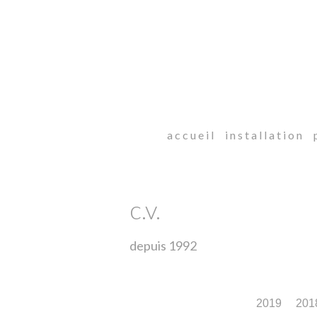
a c c u e i l
i n s t a l l a t i o n
p
c.v.
depuis 1992
2019
201