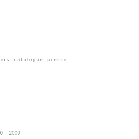
 e r s
c a t a l o g u e
p r e s s e
10
2009