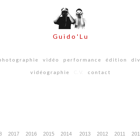
G u i d o ' L u
 h o t o g r a p h i e
v i d é o
p e r f o r m a n c e
é d i t i o n
d i v
v i d é o g r a p h i e
C. V.
c o n t a c t
8
2017
2016
2015
2014
2013
2012
2011
20