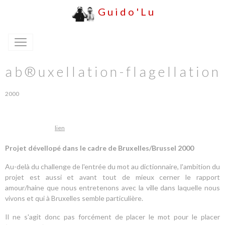
G u i d o ' L u
a b ® u x e l l a t i o n - f l a g e l l a t i o n
2000
lien
Projet dévellopé dans le cadre de Bruxelles/Brussel 2000
Au-delà du challenge de l'entrée du mot au dictionnaire, l'ambition du
projet est aussi et avant tout de mieux cerner le rapport
amour/haine que nous entretenons avec la ville dans laquelle nous
vivons et qui à Bruxelles semble particulière.
Il ne s'agit donc pas forcément de placer le mot pour le placer