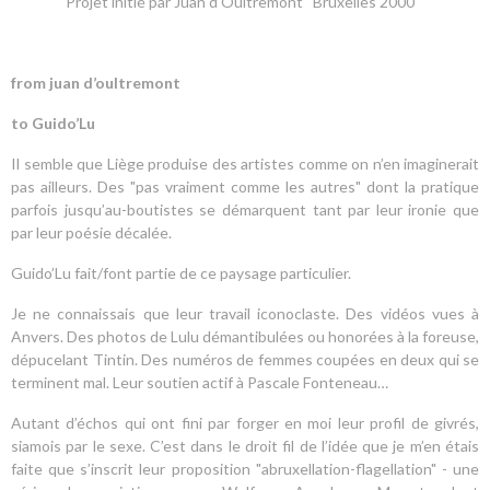
Projet initié par Juan d'Oultremont Bruxelles 2000
from juan d’oultremont
to Guido’Lu
Il semble que Liège produise des artistes comme on n’en imaginerait
pas ailleurs. Des "pas vraiment comme les autres" dont la pratique
parfois jusqu’au-boutistes se démarquent tant par leur ironie que
par leur poésie décalée.
Guido’Lu fait/font partie de ce paysage particulier.
Je ne connaissais que leur travail iconoclaste. Des vidéos vues à
Anvers. Des photos de Lulu démantibulées ou honorées à la foreuse,
dépucelant Tintin. Des numéros de femmes coupées en deux qui se
terminent mal. Leur soutien actif à Pascale Fonteneau…
Autant d’échos qui ont fini par forger en moi leur profil de givrés,
siamois par le sexe. C’est dans le droit fil de l’idée que je m’en étais
faite que s’inscrit leur proposition "abruxellation-flagellation" - une