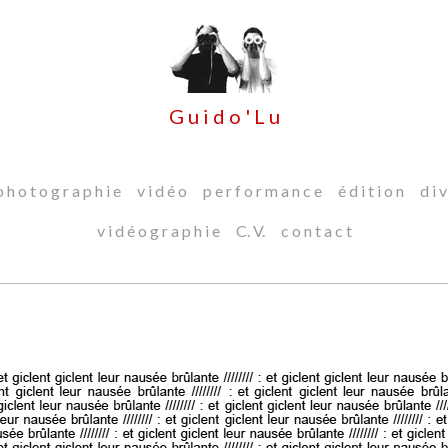
G u i d o ' L u
 h o t o g r a p h i e
v i d é o
p e r f o r m a n c e
é d i t i o n
d i v
v i d é o g r a p h i e
C. V.
c o n t a c t