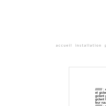
a c c u e i l
i n s t a l l a t i o n
p