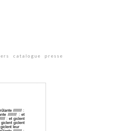
 e r s
c a t a l o g u e
p r e s s e