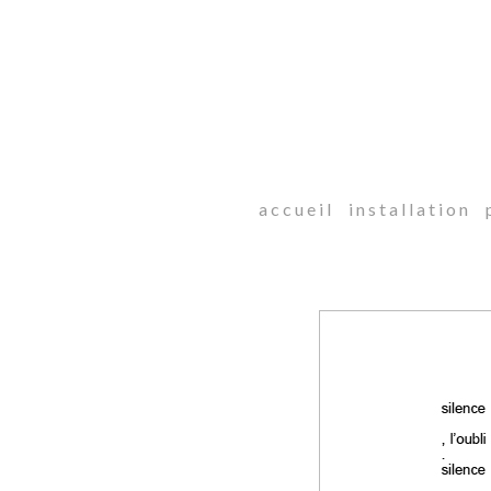
a c c u e i l
i n s t a l l a t i o n
p