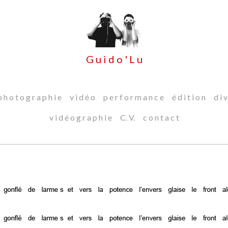
G u i d o ' L u
 h o t o g r a p h i e
v i d é o
p e r f o r m a n c e
é d i t i o n
d i v
v i d é o g r a p h i e
C. V.
c o n t a c t