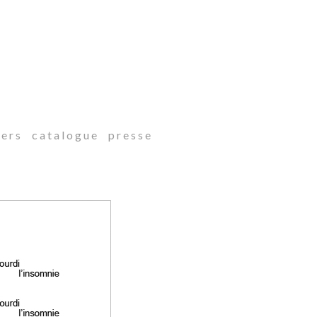
 e r s
c a t a l o g u e
p r e s s e