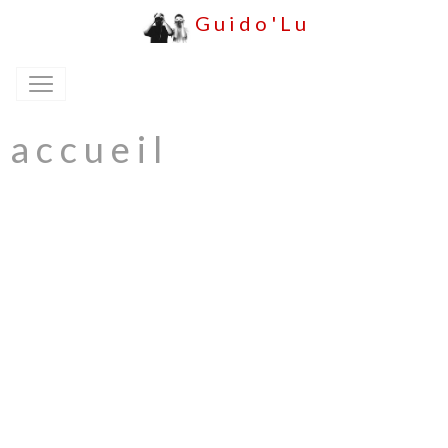
G u i d o ' L u
a c c u e i l