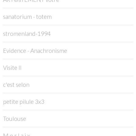
sanatorium - totem
stromenland-1994
Evidence - Anachronisme
Visite II
c'est selon
petite pilule 3x3
Toulouse
M o r l a i x