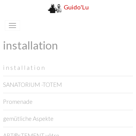
Guido'Lu
installation
i n s t a l l a t i o n
SANATORIUM -TOTEM
Promenade
gemütliche Aspekte
ART®sTEMENT vôtre