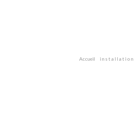
Accueil
i n s t a l l a t i o n