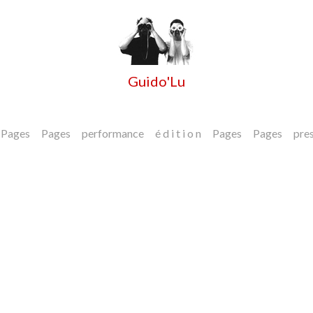
Guido'Lu
Pages
Pages
performance
é d i t i o n
Pages
Pages
pre