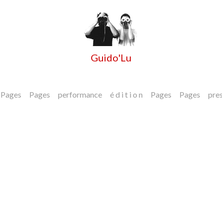
Guido'Lu
Pages
Pages
performance
é d i t i o n
Pages
Pages
pre