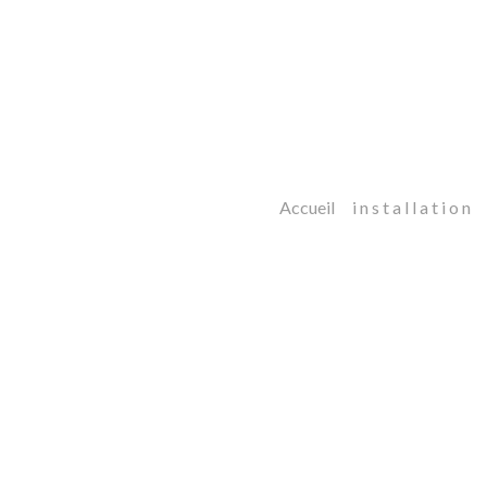
Accueil
i n s t a l l a t i o n